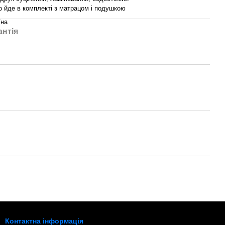
о йде в комплекті з матрацом і подушкою
їна
антія
Контактна інформація