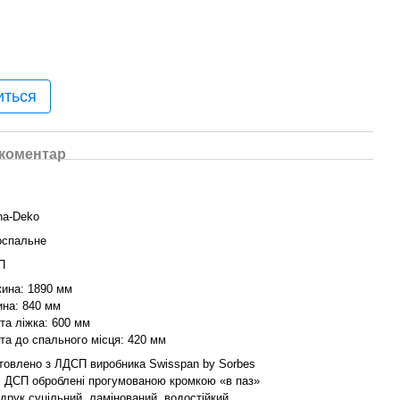
иться
 коментар
ina-Deko
спальне
П
ина: 1890 мм
на: 840 мм
та ліжка: 600 мм
та до спального місця: 420 мм
товлено з ЛДСП виробника Swisspan by Sorbes
і ДСП оброблені прогумованою кромкою «в паз»
друк суцільний, ламінований, водостійкий