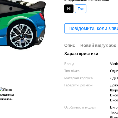
Ні
Так
Повідомити, коли з'яв
Опис
Новий відгук або
Характеристики
Бренд
Vior
Тип ліжка
Одно
Матеріал корпуса
ЛДС
Габаритні розміри
Довж
Шири
Висо
Висо
Особливості моделі
Виго
Торц
Фото