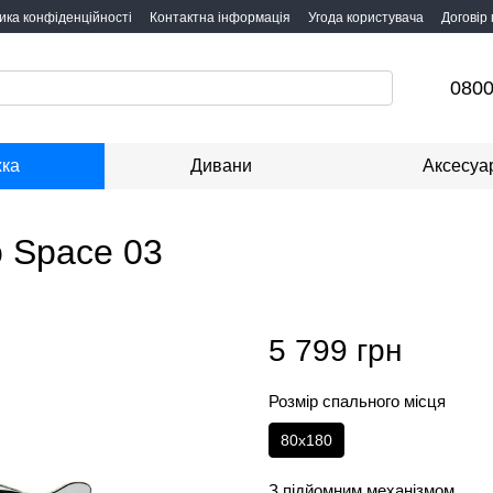
ика конфіденційності
Контактна інформація
Угода користувача
Договір
0800
жка
Дивани
Аксесуа
o Space 03
5 799 грн
Розмір спального місця
80х180
З підйомним механізмом