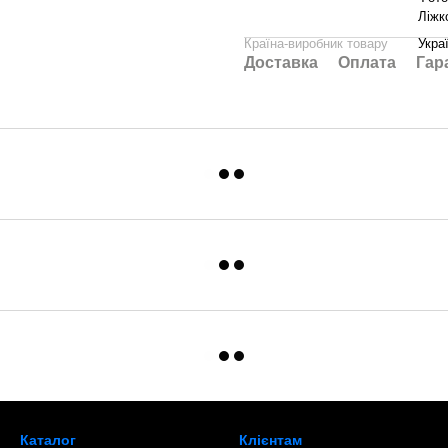
Ліжк
Країна-виробник товару
Укра
Доставка
Оплата
Гар
Каталог
Клієнтам