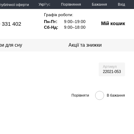
Порівняння
Укр
Рус
Бажання
Вхід
 публічної оферти
Графік роботи:
Пн-Пт:
9:00–19:00
 331 402
Мій кошик
Сб-Нд:
9:00–18:00
ри для сну
Акції та знижки
Артикул
22021-053
Порівняти
В бажання