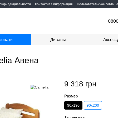
конфиденциальности
Контактная информация
Пользовательское соглаш
0800
ровати
Диваны
Аксесс
lia Авена
9 318 грн
Размер
90х190
90х200
Тип дерева