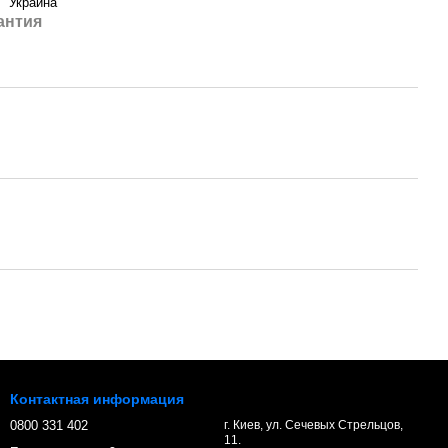
Украина
антия
Контактная информация
0800 331 402
г. Киев, ул. Сечевых Стрельцов,
11.