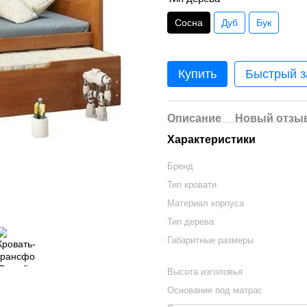
Сосна
Дуб
Бук
Купить
Быстрый з
Описание
Новый отзыв
Характеристики
Бренд
Тип кровати
Материал корпуса
Тип дерева
Габаритные размеры
Высота изголовья
Основание под матрас