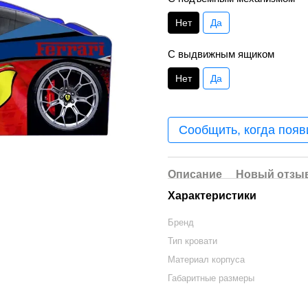
Нет
Да
C выдвижным ящиком
Нет
Да
Сообщить, когда появ
Описание
Новый отзыв
Характеристики
Бренд
Тип кровати
Материал корпуса
Габаритные размеры