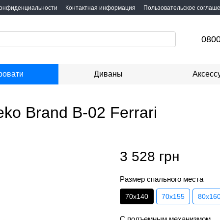
конфиденциальности
Контактная информация
Пользовательское соглаш
0800
ровати
Диваны
Аксесс
ko Brand B-02 Ferrari
3 528 грн
Размер спального места
70х140
70х155
80х16
С подъемным механизмом