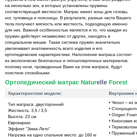
на несколько зон, в которых установлены пружины
соответствующей жесткости. Матрас имеет зоны для головы,
ног, туловища и поясницы. В результате, разные части Вашего
тела получают мягкость или жесткость, подходящую именно
для них. Важной особенностью является и то, что каждая из
пружин действует независимо от других, находясь в
специальном мешке. Такая система пружин значительно
увеличивает анатомичность всего изделия и его
ортопедические характеристики. Наполнение матраса состоит
из экологически безопасных и гипоаллергенных материалов,
поэтому ночи, проведенные Вами на этом матрасе, будут
поистине спокойными.
Ортопедический матрас Natur
elle
Forest
Характеристики модели:
Внутреннее 
• Чехол – из 
Тип матраса: двусторонний
• Стопроцент
Жесткость: 3,5 / 3,5
• Oxigen Foa
Высота: 23 см
• Кокосовая к
Еврокаркас
• Термоволок
Эффект "Зима-Лето"
• Пружинный б
Нагрузка на одно спальное место: до 160 кг