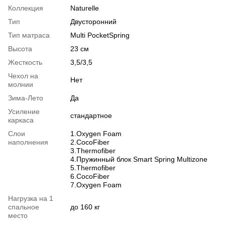
Коллекция
Naturelle
Тип
Двусторонний
Тип матраса
Multi PocketSpring
Высота
23 см
Жесткость
3,5/3,5
Чехол на
Нет
молнии
Зима-Лето
Да
Усиление
стандартное
каркаса
Слои
1.Oxygen Foam
наполнения
2.CocoFiber
3.Thermofiber
4.Пружинный блок Smart Spring Multizone
5.Thermofiber
6.CocoFiber
7.Oxygen Foam
Нагрузка на 1
спальное
до 160 кг
место