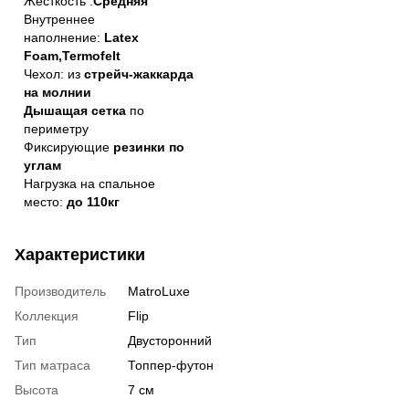
Жесткость :
Средняя
Внутреннее
наполнение:
Latex
Foam,Termofelt
Чехол: из
стрейч-жаккарда
на молнии
Дышащая сетка
по
периметру
Фиксирующие
резинки по
углам
Нагрузка на спальное
место:
до 110кг
Характеристики
Производитель
MatroLuxe
Коллекция
Flip
Тип
Двусторонний
Тип матраса
Топпер-футон
Высота
7 см