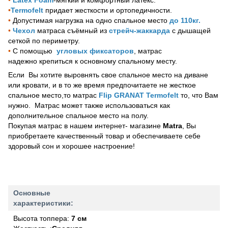
•
Termofelt
придает жесткости и ортопедичности.
•
Допустимая нагрузка на одно спальное место
до 110кг.
•
Чехол
матраса съёмный из
стрейч-жаккарда
с дышащей
сеткой по периметру.
•
С помощью
угловых фиксаторов
, матрас
надежно крепиться к основному спальному месту.
Если Вы хотите выровнять свое спальное место на диване
или кровати, и в то же время предпочитаете не жесткое
спальное место,то матрас
Flip GRANAT Termofelt
то, что Вам
нужно. Матрас может также использоваться как
дополнительное спальное место на полу.
Покупая матрас в нашем интернет- магазине
Мatra
, Вы
приобретаете качественный товар и обеспечиваете себе
здоровый сон и хорошее настроение!
Основные
характеристики:
Высота топпера:
7 см