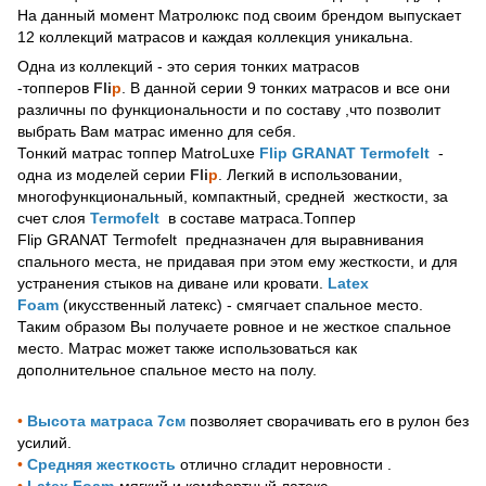
На данный момент Матролюкс под своим брендом выпускает
12 коллекций матрасов и каждая коллекция уникальна.
Одна из коллекций - это серия тонких матрасов
-топперов
Fli
p
. В данной серии 9 тонких матрасов и все они
различны по функциональности и по составу ,что позволит
выбрать Вам матрас именно для себя.
Тонкий матрас топпер MatroLuxe
Flip GRANAT Termofelt
-
одна из моделей серии
Fli
p
. Легкий в использовании,
многофункциональный, компактный, средней жесткости, за
счет слоя
Termofelt
в составе матраса.Топпер
Flip GRANAT Termofelt предназначен для выравнивания
спального места, не придавая при этом ему жесткости, и для
устранения стыков на диване или кровати.
Latex
Foam
(икусственный латекс) - смягчает спальное место.
Таким образом Вы получаете ровное и не жесткое спальное
место. Матрас может также использоваться как
дополнительное спальное место на полу.
•
Высота матраса 7см
позволяет сворачивать его в рулон без
усилий.
•
Средняя жесткость
отлично сгладит неровности .
•
Latex Foam
-мягкий и комфортный латекс.