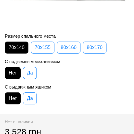
Размер спального места
70х140
70х155
80х160
80х170
С подъемным механизмом
Нет
Да
C выдвижным ящиком
Нет
Да
Нет в наличии
3 528 грн