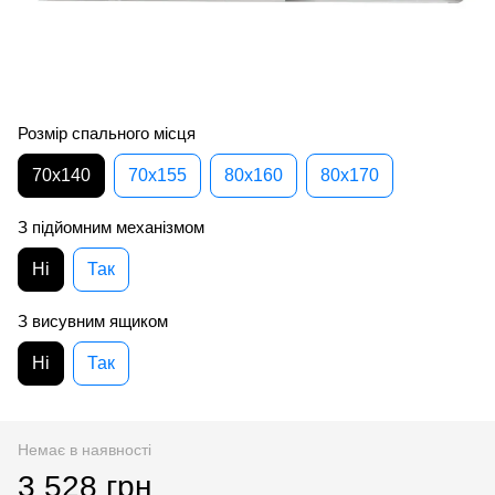
Розмір спального місця
70х140
70х155
80х160
80х170
З підйомним механізмом
Ні
Так
З висувним ящиком
Ні
Так
Немає в наявності
3 528 грн