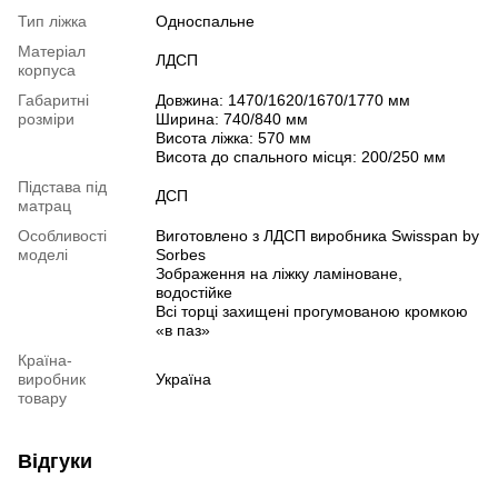
Тип ліжка
Односпальне
Матеріал
ЛДСП
корпуса
Габаритні
Довжина: 1470/1620/1670/1770 мм
розміри
Ширина: 740/840 мм
Висота ліжка: 570 мм
Висота до спального місця: 200/250 мм
Підстава під
ДСП
матрац
Особливості
Виготовлено з ЛДСП виробника Swisspan by
моделі
Sorbes
Зображення на ліжку ламіноване,
водостійке
Всі торці захищені прогумованою кромкою
«в паз»
Країна-
виробник
Україна
товару
Відгуки