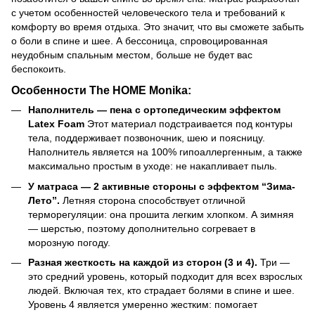
с учетом особенностей человеческого тела и требований к
комфорту во время отдыха. Это значит, что вы сможете забыть
о боли в спине и шее. А бессоница, спровоцированная
неудобным спальным местом, больше не будет вас
беспокоить.
Особенности The HOME Monika:
Наполнитель — пена с ортопедическим эффектом
Latex Foam
Этот материал подстраивается под контуры
тела, поддерживает позвоночник, шею и поясницу.
Наполнитель является на 100% гипоаллергенным, а также
максимально простым в уходе: не накапливает пыль.
У матраса — 2 активные стороны с эффектом “Зима-
Лето”.
Летняя сторона способствует отличной
терморегуляции: она прошита легким хлопком. А зимняя
— шерстью, поэтому дополнительно согревает в
морозную погоду.
Разная жесткость на каждой из сторон (3 и 4).
Три —
это средний уровень, который подходит для всех взрослых
людей. Включая тех, кто страдает болями в спине и шее.
Уровень 4 является умеренно жестким: помогает