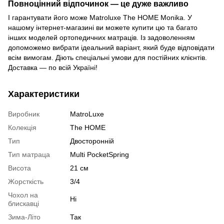
Повноцінний відпочинок — це дуже важливо
І гарантувати його може Matroluxe The HOME Monika. У
нашому інтернет-магазині ви можете купити цю та багато
інших моделей ортопедичних матраців. Із задоволенням
допоможемо вибрати ідеальний варіант, який буде відповідати
всім вимогам. Діють спеціальні умови для постійних клієнтів.
Доставка — по всій Україні!
Характеристики
Виробник
MatroLuxe
Колекція
The HOME
Тип
Двосторонній
Тип матраца
Multi PocketSpring
Висота
21 см
Жорсткість
3/4
Чохол на
Ні
блискавці
Зима-Літо
Так