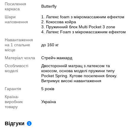
Посилення
Butterfly
каркаса
Шари
1. Латекс foam з мікромассажним ефектом
наповнення
2. Кокосова койра
3. Пружинний блок Multi Pocket 3 zone
4. Латекс Foam з мікромассажним ефектом
Навантаження
на 1 спальне
до 160 кг
місце
Матеріал чохла
Стрейч-жаккард
Особливості
Двосторонній матрац з латексом та
моделі
кокосом, основа моделі пружини типу
Pocket Spring. Кутове посилення блоку.
Витримує високі навантаження
Гарантія
5 років
Країна-
виробник
Україна
товару
Відгуки
1