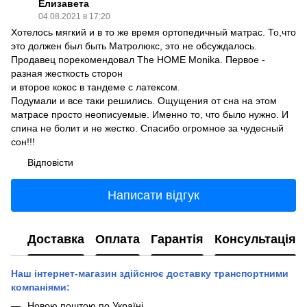
Елизавета
04.08.2021 в 17:20
Хотелось мягкий и в то же время ортопедичный матрас. То,что
это должен был быть Матролюкс, это не обсуждалось.
Продавец порекомендовал The HOME Monika. Первое -
разная жесткость сторон
и второе кокос в тандеме с латексом.
Подумали и все таки решились. Ощущения от сна на этом
матрасе просто неописуемые. Именно то, что было нужно. И
спина не болит и не жестко. Спасибо огромное за чудесный
сон!!!
Відповісти
Написати відгук
Доставка
Оплата
Гарантія
Консультація
Наш інтернет-магазин здійснює доставку транспортними
компаніями:
Новою поштою по Україні