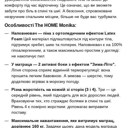
комфорту під час відпочинку. Це означає, що ви зможете
забути про біль в спині та шиї. А безсоння, спровоковане
незручним спальним місцем, більше не буде вас турбувати.
Особливості The HOME Monika:
Наповнювач — піна з ортопедичним ефектом Latex
Foam
Цей матеріал підлаштовується під контури тіла,
підтримує хребет, шию та поперек. Наповнювач є на 100%
гіпоалергенним, а також максимально простим у догляді:
не накопичує пил
У матраца — 2 активні боки з ефектом "Зима-Літо".
Літня сторона сприяє відмінній терморегуляції: вона
прошита легким бавовною. А зимова — шерстю, тому
додатково зігріває в морозну погоду.
Різна жорсткість на кожній зі сторін (3 і 4).
Три — це
середній рівень, який підходить для всіх дорослих людей.
Враховуючи тих, хто страждає болями в спині та шиї.
Рівень 4 є помірно жорстким: допомагає виправити
поставу.
Максимальне навантаження, яке витримує матрац,
дорівнює 160 кг.
Завдяки цьому, дана модель матраца