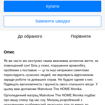
Купити
Замовити швидко
До обраного
Порівняти
Опис
Як же часто ми нехтуємо таким важливим аспектом життя, як
повноцінний сон! Біль у спині, порушення кровообігу,
проблеми з поставою — ці та інші неприємні симптоми
переслідують сучасних людей, які жертвують відпочинком
заради роботи та домашніх справ. Не будьте одним з них.
Підвищіть ергономічність і зручність свого спального місця. У
цьому вам допоможе Matroluxe The HOME Monika.
Ортопедичний матрац Matroluxe The HOME Monika подбає
про вашу спину під час сну. Матрац розроблений з
урахуванням особливостей людського тіла та вимог до