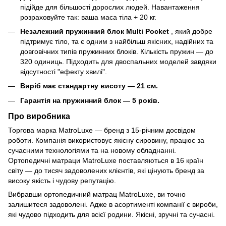
підійде для більшості дорослих людей. Навантаження
розраховуйте так: ваша маса тіла + 20 кг.
Незалежний пружинний блок Multi Pocket
, який добре
підтримує тіло, та є одним з найбільш якісних, надійних та
довговічних типів пружинних блоків. Кількість пружин — до
320 одиниць. Підходить для двоспальних моделей завдяки
відсутності "ефекту хвилі".
Виріб має стандартну висоту — 21 см.
Гарантія на пружинний блок — 5 років.
Про виробника
Торгова марка MatroLuxe — бренд з 15-річним досвідом
роботи. Компанія використовує якісну сировину, працює за
сучасними технологіями та на новому обладнанні.
Ортопедичні матраци MatroLuxe поставляються в 16 країн
світу — до тисяч задоволених клієнтів, які цінують бренд за
високу якість і чудову репутацію.
Вибравши ортопедичний матрац MatroLuxe, ви точно
залишитеся задоволені. Адже в асортименті компанії є вироби,
які чудово підходить для всієї родини. Якісні, зручні та сучасні.