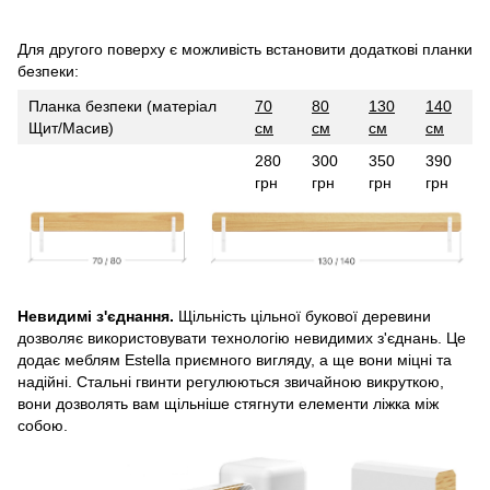
Для другого поверху є можливість встановити додаткові планки
безпеки:
Планка безпеки (матеріал
70
80
130
140
Щит/Масив)
см
см
см
см
280
300
350
390
грн
грн
грн
грн
Невидимі з'єднання.
Щільність цільної букової деревини
дозволяє використовувати технологію невидимих з'єднань. Це
додає меблям Estella приємного вигляду, а ще вони міцні та
надійні. Стальні гвинти регулюються звичайною викруткою,
вони дозволять вам щільніше стягнути елементи ліжка між
собою.