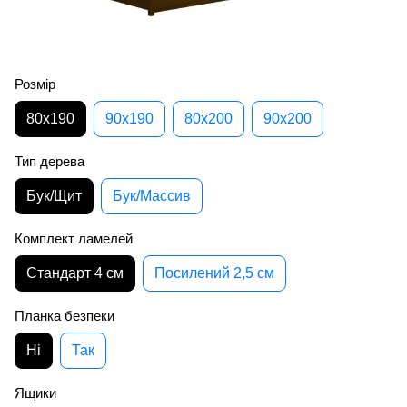
Розмір
80х190
90х190
80х200
90х200
Тип дерева
Бук/Щит
Бук/Массив
Комплект ламелей
Стандарт 4 см
Посилений 2,5 см
Планка безпеки
Ні
Так
Ящики