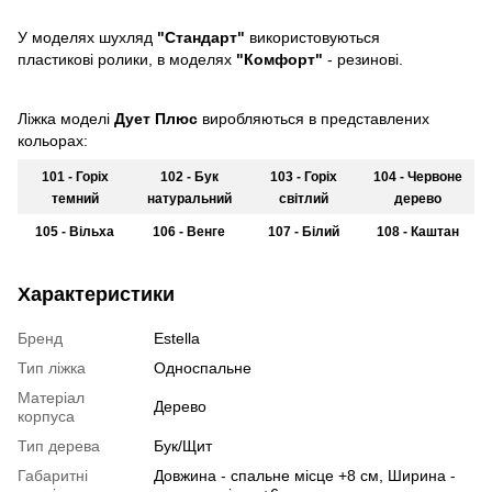
У моделях шухляд
"Стандарт"
використовуються
пластикові ролики, в моделях
"Комфорт"
- резинові.
Ліжка моделі
Дует Плюс
виробляються в представлених
кольорах:
101 - Горіх
102 - Бук
103 - Горіх
104 - Червоне
темний
натуральний
світлий
дерево
105 - Вільха
106 - Венге
107 - Білий
108 - Каштан
Характеристики
Бренд
Estella
Тип ліжка
Односпальне
Матеріал
Дерево
корпуса
Тип дерева
Бук/Щит
Габаритні
Довжина - спальне місце +8 см, Ширина -