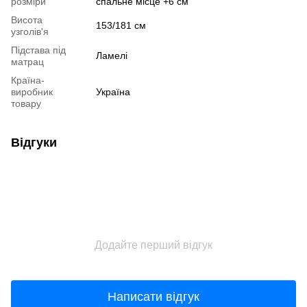
розміри
спальне місце +6 см
Висота
153/181 см
узголів'я
Підстава під
Ламелі
матрац
Країна-
виробник
Україна
товару
Відгуки
Додайте перший відгук
Написати відгук