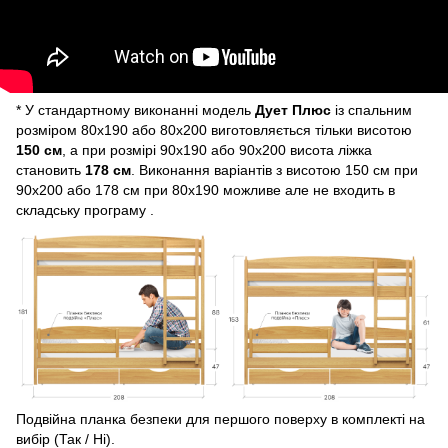
* У стандартному виконанні модель
Дует
Плюс
із спальним
розміром 80х190 або 80х200 виготовляється тільки висотою
150 см
, а при розмірі 90х190 або 90х200 висота ліжка
становить
178 см
. Виконання варіантів з висотою 150 см при
90х200 або 178 см при 80х190 можливе але не входить в
складську програму .
Подвійна планка безпеки для першого поверху в комплекті на
вибір (Так / Ні).