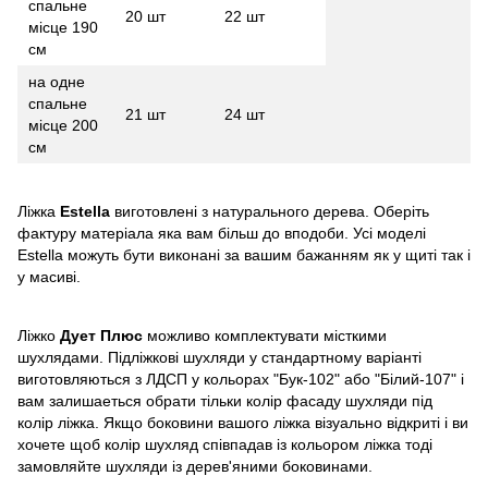
спальне
20 шт
22 шт
місце 190
см
на одне
спальне
21 шт
24 шт
місце 200
см
Ліжка
Estella
виготовлені з натурального дерева. Оберіть
фактуру матеріала яка вам більш до вподоби. Усі моделі
Estella можуть бути виконані за вашим бажанням як у щиті так і
у масиві.
Ліжко
Дует
Плюс
можливо комплектувати місткими
шухлядами. Підліжкові шухляди у стандартному варіанті
виготовляються з ЛДСП у кольорах "Бук-102" або "Білий-107" і
вам залишаеться обрати тільки колір фасаду шухляди під
колір ліжка. Якщо боковини вашого ліжка візуально відкриті і ви
хочете щоб колір шухляд співпадав із кольором ліжка тоді
замовляйте шухляди із дерев'яними боковинами.