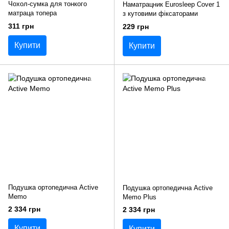
Чохол-сумка для тонкого
Наматрацник Eurosleep Cover 1
матраца топера
з кутовими фіксаторами
311 грн
229 грн
Купити
Купити
Подушка ортопедична Active
Подушка ортопедична Active
Memo
Memo Plus
2 334 грн
2 334 грн
Купити
Купити