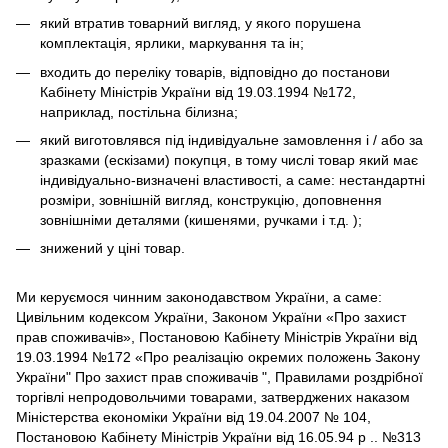
який втратив товарний вигляд, у якого порушена
комплектація, ярлики, маркування та ін;
входить до переліку товарів, відповідно до постанови
Кабінету Міністрів України від 19.03.1994 №172,
наприклад, постільна білизна;
який виготовлявся під індивідуальне замовлення і / або за
зразками (ескізами) покупця, в тому числі товар який має
індивідуально-визначені властивості, а саме: нестандартні
розміри, зовнішній вигляд, конструкцію, доповнення
зовнішніми деталями (кишенями, ручками і т.д. );
знижений у ціні товар.
Ми керуємося чинним законодавством України, а саме:
Цивільним кодексом України, Законом України «Про захист
прав споживачів», Постановою Кабінету Міністрів України від
19.03.1994 №172 «Про реалізацію окремих положень Закону
України" Про захист прав споживачів ", Правилами роздрібної
торгівлі непродовольчими товарами, затверджених наказом
Міністерства економіки України від 19.04.2007 № 104,
Постановою Кабінету Міністрів України від 16.05.94 р .. №313