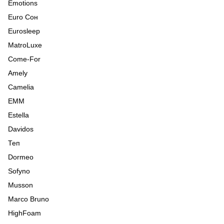
Emotions
Euro Сон
Eurosleep
MatroLuxe
Come-For
Amely
Camelia
ЕММ
Estella
Davidos
Теп
Dormeo
Sofyno
Musson
Marco Bruno
HighFoam