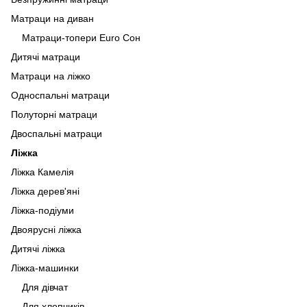
Матраци на диван
Матраци-топери Euro Сон
Дитячі матраци
Матраци на ліжко
Односпальні матраци
Полуторні матраци
Двоспальні матраци
Ліжка
Ліжка Камелія
Ліжка дерев'яні
Ліжка-подіуми
Двоярусні ліжка
Дитячі ліжка
Ліжка-машинки
Для дівчат
Для хлопчиків