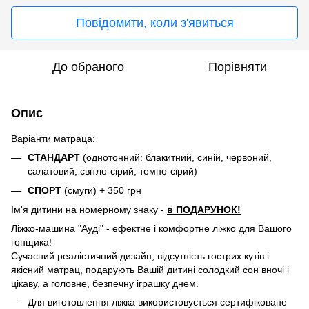
Повідомити, коли з'явиться
До обраного
Порівняти
Опис
Варіанти матраца:
СТАНДАРТ
(однотонний: блакитний, синій, червоний,
салатовий, світло-сірий, темно-сірий)
СПОРТ
(смуги) + 350 грн
Ім'я дитини на номерному знаку -
в ПОДАРУНОК!
Ліжко-машина "Ауді" - ефектне і комфортне ліжко для Вашого
гонщика!
Сучасний реалістичний дизайн, відсутність гострих кутів і
якісний матрац, подарують Вашій дитині солодкий сон вночі і
цікаву, а головне, безпечну іграшку днем.
Для виготовлення ліжка використовується сертифіковане