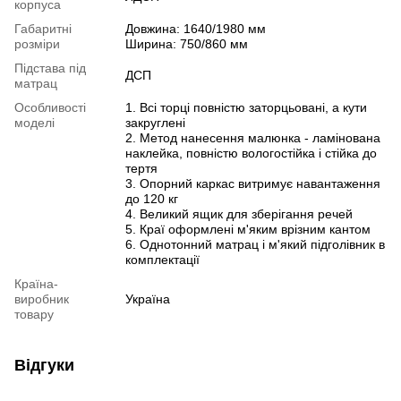
корпуса
Габаритні
Довжина: 1640/1980 мм
розміри
Ширина: 750/860 мм
Підстава під
ДСП
матрац
Особливості
1. Всі торці повністю заторцьовані, а кути
моделі
закруглені
2. Метод нанесення малюнка - ламінована
наклейка, повністю вологостійка і стійка до
тертя
3. Опорний каркас витримує навантаження
до 120 кг
4. Великий ящик для зберігання речей
5. Краї оформлені м'яким врізним кантом
6. Однотонний матрац і м'який підголівник в
комплектації
Країна-
виробник
Україна
товару
Відгуки