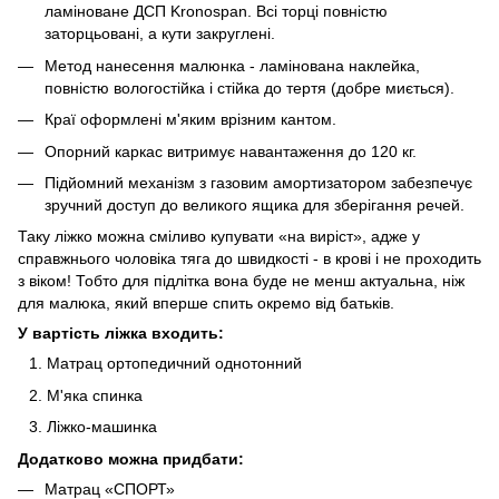
ламіноване ДСП Kronospan. Всі торці повністю
заторцьовані, а кути закруглені.
Метод нанесення малюнка - ламінована наклейка,
повністю вологостійка і стійка до тертя (добре миється).
Краї оформлені м'яким врізним кантом.
Опорний каркас витримує навантаження до 120 кг.
Підйомний механізм з газовим амортизатором забезпечує
зручний доступ до великого ящика для зберігання речей.
Таку ліжко можна сміливо купувати «на виріст», адже у
справжнього чоловіка тяга до швидкості - в крові і не проходить
з віком! Тобто для підлітка вона буде не менш актуальна, ніж
для малюка, який вперше спить окремо від батьків.
У вартість ліжка входить:
Матрац ортопедичний однотонний
М'яка спинка
Ліжко-машинка
Додатково можна придбати:
Матрац «СПОРТ»