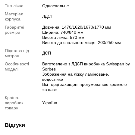
Тип ліжка
Односпальне
Матеріал
ЛДСП
корпуса
Габаритні
Довжина: 1470/1620/1670/1770 мм
розміри
Ширина: 740/840 мм
Висота ліжка: 570 мм
Висота до спального місця: 200/250 мм
Підстава під
ДСП
матрац
Особливості
Виготовлено з ЛДСП виробника Swisspan by
моделі
Sorbes
Зображення на ліжку ламіноване,
водостійке
Всі торці захищені прогумованою кромкою
«в паз»
Країна-
виробник
Україна
товару
Відгуки