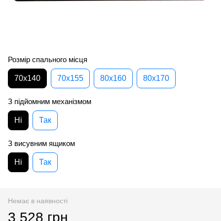
Розмір спального місця
70х140
70х155
80х160
80х170
З підйомним механізмом
Ні
Так
З висувним ящиком
Ні
Так
Немає в наявності
3 528 грн