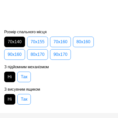
Розмір спального місця
70х140
70х155
70х160
80х160
90х160
80х170
90х170
З підйомним механізмом
Ні
Так
З висувним ящиком
Ні
Так