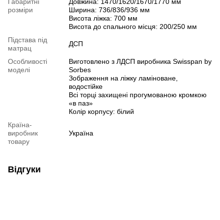
Габаритні
Довжина: 1470/1620/1670/1770 мм
розміри
Ширина: 736/836/936 мм
Висота ліжка: 700 мм
Висота до спального місця: 200/250 мм
Підстава під
ДСП
матрац
Особливості
Виготовлено з ЛДСП виробника Swisspan by
моделі
Sorbes
Зображення на ліжку ламіноване,
водостійке
Всі торці захищені прогумованою кромкою
«в паз»
Колір корпусу: білий
Країна-
виробник
Україна
товару
Відгуки