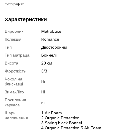
фотографіях.
Характеристики
Виробник
MatroLuxe
Колекція
Romance
Тип
Двосторонній
Тип матраца
Боннелі
Висота
20 см
Жорсткість
3/3
Чохол на
Ні
блискавці
Зима-Літо
Ні
Посилення
ні
каркаса
Шари
1.Air Foam
наповнення
2.Organic Protection
3.Spring block Bonnel
4.Organic Protection 5.Air Foam