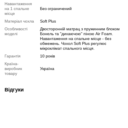
Навантаження
на 1 спальне
Без ограничений
місце
Матеріал чохла
Soft Plus
Особливості
Двосторонній матрац з пружинним блоком
моделі
Бонель та "дихаючою" піною Air Foam.
Навантаження на спальне місце - без
обмежень. Чохол Soft Plus регулює
мікроклімат спального місця.
Гарантія
10 років
Країна-
виробник
Україна
товару
Відгуки