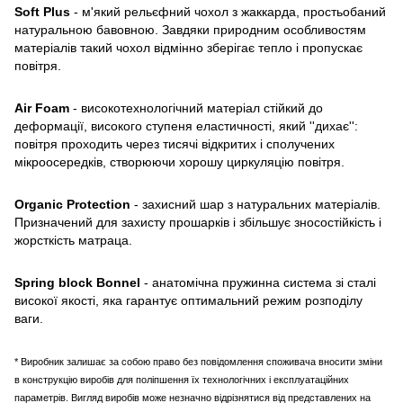
Soft Plus
- м'який рельєфний чохол з жаккарда, простьобаний
натуральною бавовною. Завдяки природним особливостям
матеріалів такий чохол відмінно зберігає тепло і пропускає
повітря.
Air Foam
- високотехнологічний матеріал стійкий до
деформації, високого ступеня еластичності, який ''дихає'':
повітря проходить через тисячі відкритих і сполучених
мікроосередків, створюючи хорошу циркуляцію повітря.
Organic Protection
- захисний шар з натуральних матеріалів.
Призначений для захисту прошарків і збільшує зносостійкість і
жорсткість матраца.
Spring block Bonnel
- анатомічна пружинна система зі сталі
високої якості, яка гарантує оптимальний режим розподілу
ваги.
* Виробник залишає за собою право без повідомлення споживача вносити зміни
в конструкцію виробів для поліпшення їх технологічних і експлуатаційних
параметрів. Вигляд виробів може незначно відрізнятися від представлених на