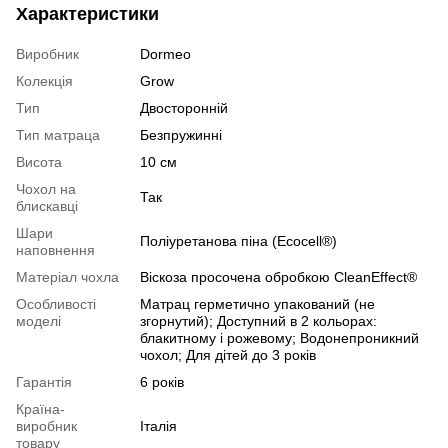
Характеристики
Виробник
Dormeo
Колекція
Grow
Тип
Двосторонній
Тип матраца
Безпружинні
Висота
10 см
Чохол на
Так
блискавці
Шари
Поліуретанова піна (Ecocell®)
наповнення
Матеріал чохла
Віскоза просочена обробкою CleanEffect®
Особливості
Матрац герметично упакований (не
моделі
згорнутий); Доступний в 2 кольорах:
блакитному і рожевому; Водонепроникний
чохол; Для дітей до 3 років
Гарантія
6 років
Країна-
виробник
Італія
товару