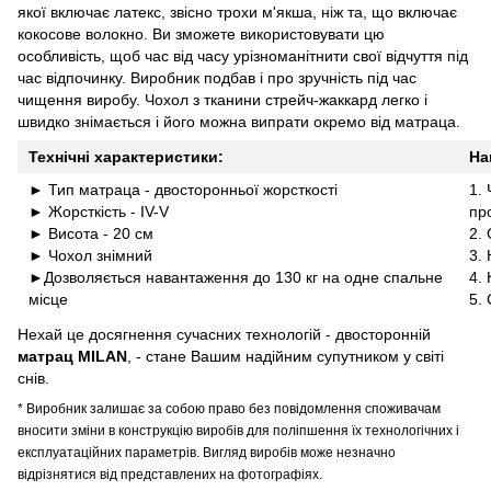
якої включає латекс, звісно трохи м'якша, ніж та, що включає
кокосове волокно. Ви зможете використовувати цю
особливість, щоб час від часу урізноманітнити свої відчуття під
час відпочинку. Виробник подбав і про зручність під час
чищення виробу. Чохол з тканини стрейч-жаккард легко і
швидко знімається і його можна випрати окремо від матраца.
Технічні характеристики
:
На
► Тип матраца - двосторонньої жорсткості
1.
► Жорсткість - IV-V
пр
► Висота - 20 см
2.
► Чохол знімний
3.
►Дозволяється навантаження до 130 кг на одне спальне
4.
місце
5.
Нехай це досягнення сучасних технологій - двосторонній
матрац MILAN
, - стане Вашим надійним супутником у світі
снів.
* Виробник залишає за собою право без повідомлення споживачам
вносити зміни в конструкцію виробів для поліпшення їх технологічних і
експлуатаційних параметрів. Вигляд виробів може незначно
відрізнятися від представлених на фотографіях.