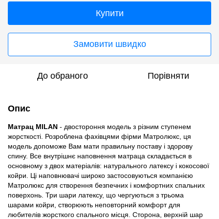
Купити
Замовити швидко
До обраного
Порівняти
Опис
Матрац MILAN
- двостороння модель з різним ступенем
жорсткості. Розроблена фахівцями фірми Матролюкс, ця
модель допоможе Вам мати правильну поставу і здорову
спину. Все внутрішнє наповнення матраца складається в
основному з двох матеріалів: натурального латексу і кокосової
койри. Ці наповнювачі широко застосовуються компанією
Матролюкс для створення безпечних і комфортних спальних
поверхонь. Три шари латексу, що чергуються з трьома
шарами койри, створюють неповторний комфорт для
любителів жорсткого спального місця. Сторона, верхній шар