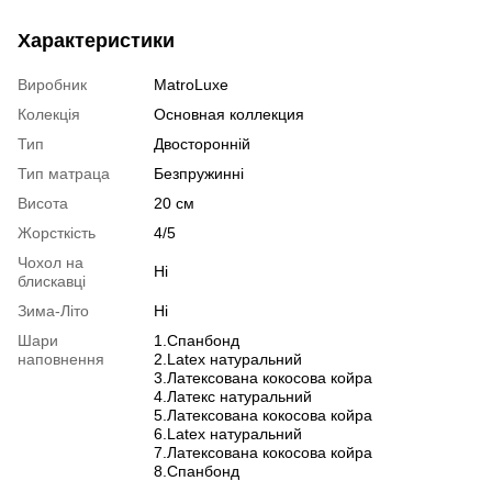
Характеристики
Виробник
MatroLuxe
Колекція
Основная коллекция
Тип
Двосторонній
Тип матраца
Безпружинні
Висота
20 см
Жорсткість
4/5
Чохол на
Ні
блискавці
Зима-Літо
Ні
Шари
1.Спанбонд
наповнення
2.Latex натуральний
3.Латексована кокосова койра
4.Латекс натуральний
5.Латексована кокосова койра
6.Latex натуральний
7.Латексована кокосова койра
8.Спанбонд