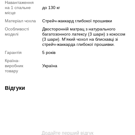
Навантаження
на 1 спальне
до 130 кг
місце
Матеріал чохла
Стрейч-жаккард глибокої прошивки
Особливості
Двосторонній матрац з натурального
моделі
багатозонного латексу (3 шари) з кокосом
(3 шари). М'який чохол на блискавці зі
стрейч-жаккарда глибокої прошивки.
Гарантія
5 років
Країна-
виробник
Україна
товару
Відгуки
Додайте перший відгук