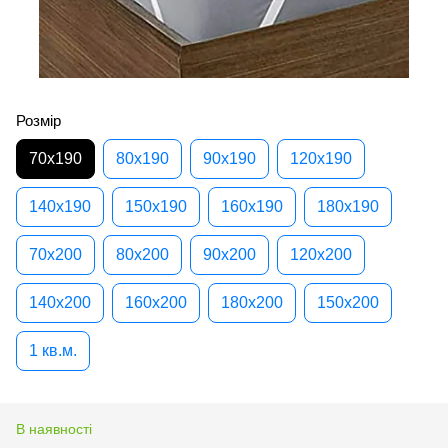
Розмір
70х190
80х190
90х190
120х190
140х190
150х190
160х190
180х190
70х200
80х200
90х200
120х200
140х200
160х200
180х200
150х200
1 кв.м.
В наявності