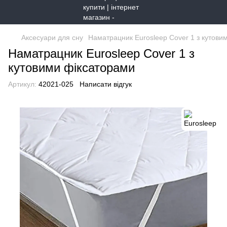
Аксесуари для сну
Наматрацник Eurosleep Cover 1 з кутови
Наматрацник Eurosleep Cover 1 з
кутовими фіксаторами
Артикул:
42021-025
Написати відгук