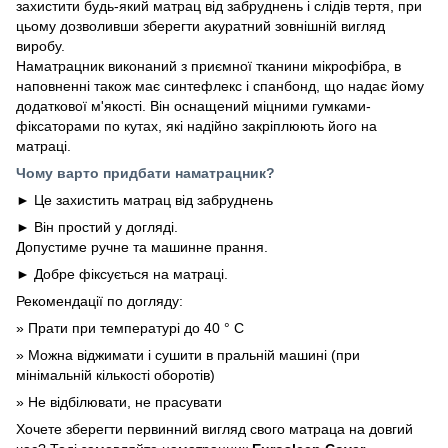
захистити будь-який матрац від забруднень і слідів тертя, при
цьому дозволивши зберегти акуратний зовнішній вигляд
виробу.
Наматрацник виконаний з приємної тканини мікрофібра, в
наповненні також має синтефлекс і спанбонд, що надає йому
додаткової м'якості. Він оснащений міцними гумками-
фіксаторами по кутах, які надійно закріплюють його на
матраці.
Чому варто придбати наматрацник?
► Це захистить матрац від забруднень
► Він простий у догляді.
Допустиме ручне та машинне прання.
► Добре фіксується на матраці.
Рекомендації по догляду:
» Прати при температурі до 40 ° C
» Можна віджимати і сушити в пральній машині (при
мінімальній кількості оборотів)
» Не відбілювати, не прасувати
Хочете зберегти первинний вигляд свого матраца на довгий