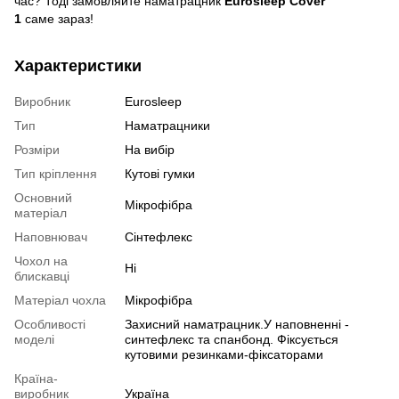
час? Тоді замовляйте наматрацник
Eurosleep Cover
1
саме зараз!
Характеристики
Виробник
Eurosleep
Тип
Наматрацники
Розміри
На вибір
Тип кріплення
Кутові гумки
Основний
Мікрофібра
матеріал
Наповнювач
Сінтефлекс
Чохол на
Ні
блискавці
Матеріал чохла
Мікрофібра
Особливості
Захисний наматрацник.У наповненні -
моделі
синтефлекс та спанбонд. Фіксується
кутовими резинками-фіксаторами
Країна-
виробник
Україна