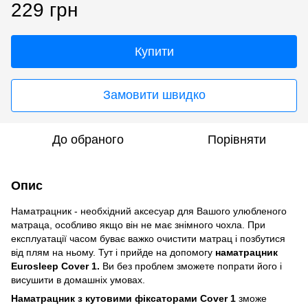
229 грн
Купити
Замовити швидко
До обраного
Порівняти
Опис
Наматрацник - необхідний аксесуар для Вашого улюбленого
матраца, особливо якщо він не має знімного чохла. При
експлуатації часом буває важко очистити матрац і позбутися
від плям на ньому. Тут і прийде на допомогу
наматрацник
Eurosleep Cover 1.
Ви без проблем зможете попрати його і
висушити в домашніх умовах.
Наматрацник з кутовими фіксаторами Cover 1
зможе