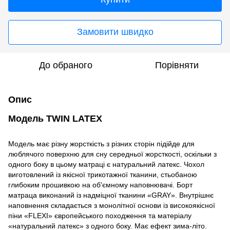
Замовити швидко
До обраного
Порівняти
Опис
Модель ТWIN LATEX
Модель має різну жорсткість з різних сторін підійде для
люблячого поверхню для сну середньої жорсткості, оскільки з
одного боку в цьому матраці є натуральний латекс. Чохол
виготовлений із якісної трикотажної тканини, стьобаною
глибоким прошивкою на об'ємному наповнювачі. Борт
матраца виконаний із надміцної тканини «GRAY». Внутрішнє
наповнення складається з монолітної основи із високоякісної
піни «FLEXI» європейського походження та матеріалу
«натуральний латекс» з одного боку. Має ефект зима-літо.