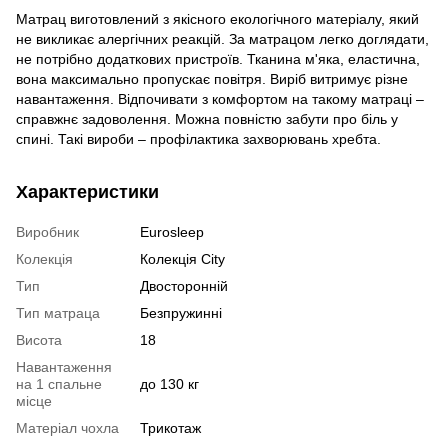
Матрац виготовлений з якісного екологічного матеріалу, який
не викликає алергічних реакцій. За матрацом легко доглядати,
не потрібно додаткових пристроїв. Тканина м'яка, еластична,
вона максимально пропускає повітря. Виріб витримує різне
навантаження. Відпочивати з комфортом на такому матраці –
справжнє задоволення. Можна повністю забути про біль у
спині. Такі вироби – профілактика захворювань хребта.
Характеристики
Виробник
Eurosleep
Колекція
Колекція City
Тип
Двосторонній
Тип матраца
Безпружинні
Висота
18
Навантаження
на 1 спальне
до 130 кг
місце
Матеріал чохла
Трикотаж