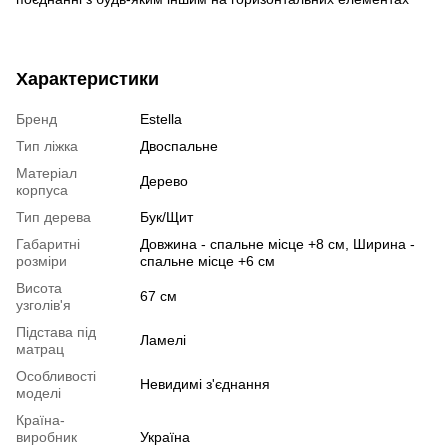
Характеристики
Бренд
Estella
Тип ліжка
Двоспальне
Матеріал
Дерево
корпуса
Тип дерева
Бук/Щит
Габаритні
Довжина - спальне місце +8 см, Ширина -
розміри
спальне місце +6 см
Висота
67 см
узголів'я
Підстава під
Ламелі
матрац
Особливості
Невидимі з'єднання
моделі
Країна-
виробник
Україна