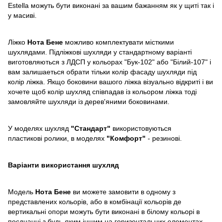
Estella можуть бути виконані за вашим бажанням як у щиті так і
у масиві.
Ліжко
Нота Бене
можливо комплектувати місткими
шухлядами. Підліжкові шухляди у стандартному варіанті
виготовляються з ЛДСП у кольорах "Бук-102" або "Білий-107" і
вам залишаеться обрати тільки колір фасаду шухляди під
колір ліжка. Якщо боковини вашого ліжка візуально відкриті і ви
хочете щоб колір шухляд співпадав із кольором ліжка тоді
замовляйте шухляди із дерев'яними боковинами.
У моделях шухляд
"Стандарт"
використовуються
пластикові ролики, в моделях
"Комфорт"
- резинові.
Варіанти використання шухляд
Модель
Нота Бене
ви можете замовити в одному з
представлених кольорів, або в комбінації кольорів де
вертикальні опори можуть бути виконані в білому кольорі в
поєднанні з будь-яким іншим на горизонтальних елементах