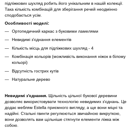
підліжкових шухляд робить його унікальним в нашій колекції.
Така кількість комбінацій для зберігання речей неодмінно
сподобається усім.
Особливості моделі:
Ортопедичний каркас з буковими ламелями
Невидимі з'єднання елементів
Кількість місць для підліжкових шухляд - 4
Комбінація кольорів (можливість виконання ніжок в білому
кольорі)
Відсутність гострих кутів
Натуральне дерево
Невидимі з'єднання.
Щільність цільної букової деревини
дозволяє використовувати технологію невидимих з'єднань. Це
додає меблям Estella приємного вигляду, а ще вони міцні та
надійні. Стальні гвинти регулюються звичайною викруткою,
вони дозволять вам щільніше стягнути елементи ліжка між
собою.