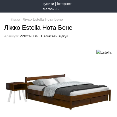
Ліжка
Ліжко Estella Нота Бене
Ліжко Estella Нота Бене
Артикул:
22021-034
Написати відгук