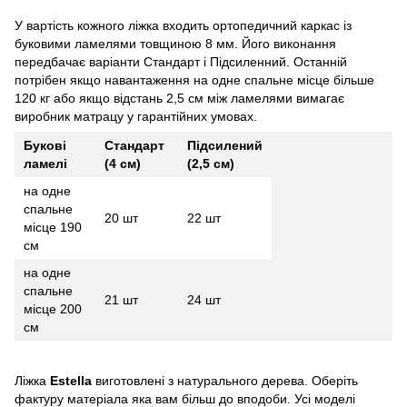
У вартість кожного ліжка входить ортопедичний каркас із
буковими ламелями товщиною 8 мм. Його виконання
передбачає варіанти Стандарт і Підсиленний. Останній
потрібен якщо навантаження на одне спальне місце більше
120 кг або якщо відстань 2,5 см між ламелями вимагає
виробник матрацу у гарантійних умовах.
Букові
Стандарт
Підсилений
ламелі
(4 см)
(2,5 см)
на одне
спальне
20 шт
22 шт
місце 190
см
на одне
спальне
21 шт
24 шт
місце 200
см
Ліжка
Estella
виготовлені з натурального дерева. Оберіть
фактуру матеріала яка вам більш до вподоби. Усі моделі