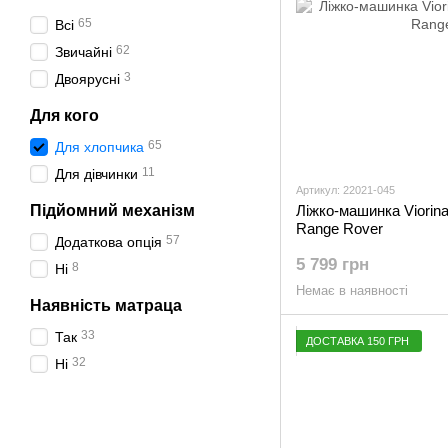
65
Всі
62
Звичайні
3
Двоярусні
Для кого
65
Для хлопчика
11
Для дівчинки
Артикул: 22021-045
Підйомний механізм
Ліжко-машинка Viorin
Range Rover
57
Додаткова опція
5 799 грн
8
Ні
Немає в наявності
Наявність матраца
33
Так
ДОСТАВКА 150 ГРН
32
Ні