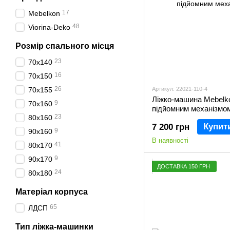
17
Mebelkon
48
Viorina-Deko
Розмір спального місця
23
70х140
16
70х150
26
70х155
Артикул: 22021-110-4
Ліжко-машина Mebelko
9
70х160
підйомним механізмо
23
80х160
Купит
7 200 грн
9
90х160
В наявності
41
80х170
9
90х170
ДОСТАВКА 150 ГРН
24
80х180
Матеріал корпуса
65
ЛДСП
Тип ліжка-машинки