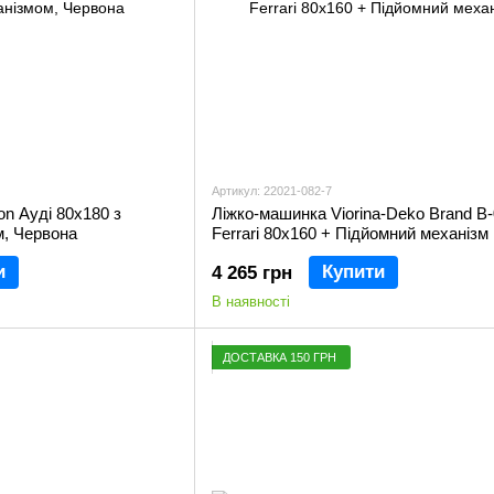
Артикул: 22021-082-7
n Ауді 80х180 з
Ліжко-машинка Viorina-Deko Brand B
м, Червона
Ferrari 80х160 + Підйомний механізм
и
Купити
4 265 грн
В наявності
ДОСТАВКА 150 ГРН