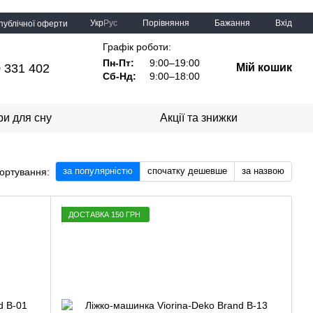
Порівняння
Укр
Рус
Бажання
Вхід
 публічної оферти
Графік роботи:
Пн-Пт:
9:00–19:00
 331 402
Мій кошик
Сб-Нд:
9:00–18:00
ри для сну
Акції та знижки
за популярністю
спочатку дешевше
за назвою
ортування:
ДОСТАВКА 150 ГРН